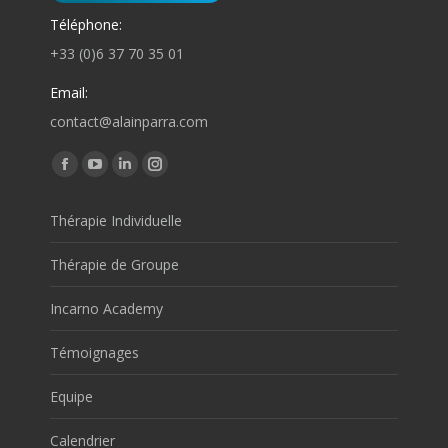
Téléphone:
+33 (0)6 37 70 35 01
Email:
contact@alainparra.com
Trouvez nous sur :
Facebook
YouTube
LinkedIn
Instagram
page
page
page
page
Thérapie Individuelle
opens
opens
opens
opens
in
in
in
in
Thérapie de Groupe
new
new
new
new
window
window
window
window
Incarno Academy
Témoignages
Equipe
Calendrier